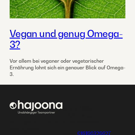
Vegan und genug Omega-
3?
Vor allem bei veganer oder vegetarischer
Ernährung lohnt sich ein genauer Blick auf Omega-
3.
Verena Möller
Fasanenweg 4
21702 Ahlerstedt
Bei hajoona kannst du
dein eigenes,
Mobil:
015156325627