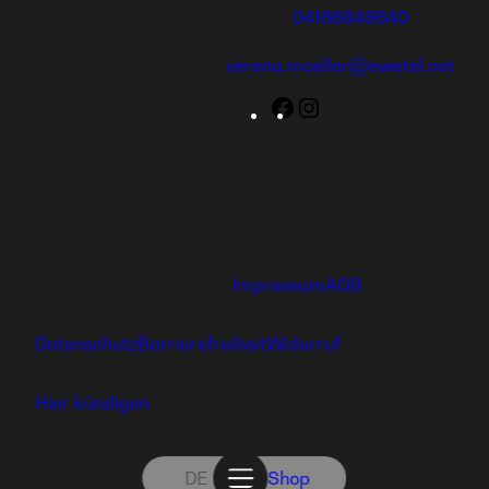
erfolgreiches Geschäft
Telefon:
04166848640
aufbauen und eine
E-Mail:
einzigartige
verena.moeller@ewetel.net
Ausbildung genießen
oder dich und deine
Facebook
Instagram
Familie mit tollen
Produkten versorgen.
Ⓒ 2024 hajoona GmbH
Impressum
AGB
Datenschutz
Barrierefreiheit
Widerruf
Hier kündigen
DE
Shop