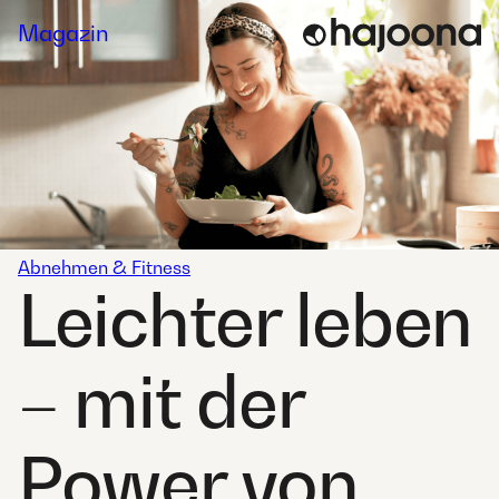
Skip
Magazin
to
content
Abnehmen & Fitness
Leichter leben
– mit der
Power von