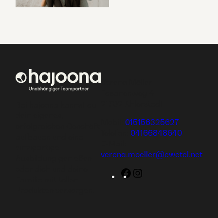
Verena Möller
Fasanenweg 4
21702 Ahlerstedt
Bei hajoona kannst du
dein eigenes,
Mobil:
015156325627
erfolgreiches Geschäft
Telefon:
04166848640
aufbauen und eine
E-Mail:
einzigartige
verena.moeller@ewetel.net
Ausbildung genießen
oder dich und deine
Facebook
Instagram
Familie mit tollen
Produkten versorgen.